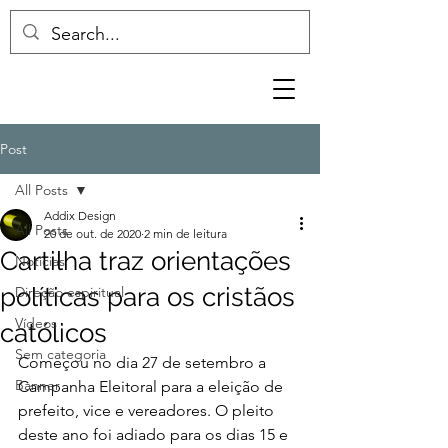
Post
All Posts
Addix Design
All Posts
20 de out. de 2020
2 min de leitura
Cartilha traz orientações
Notícias
políticas para os cristãos
Direção espiritual
Vídeos
católicos
Sem categoria
Começou no dia 27 de setembro a 
Banner
Campanha Eleitoral para a eleição de 
prefeito, vice e vereadores. O pleito 
deste ano foi adiado para os dias 15 e 