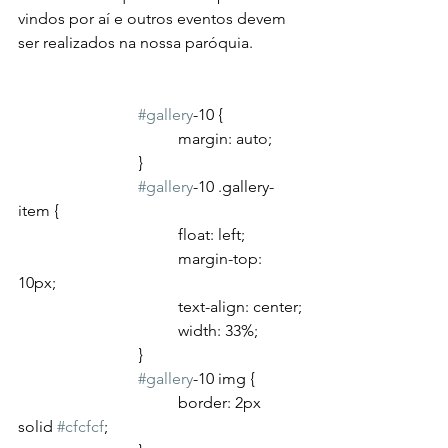
vindos por aí e outros eventos devem 
ser realizados na nossa paróquia.
#gallery
-10 {
				margin: auto;
			}
#gallery
-10 .gallery-
item {
				float: left;
				margin-top: 
10px;
				text-align: center;
				width: 33%;
			}
#gallery
-10 img {
				border: 2px 
solid 
#cfcfcf
;