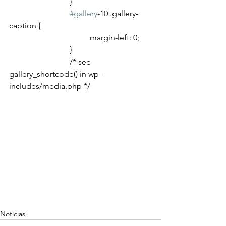
			}
#gallery
-10 .gallery-
caption {
				margin-left: 0;
			}
			/* see 
gallery_shortcode() in wp-
includes/media.php */
Notícias