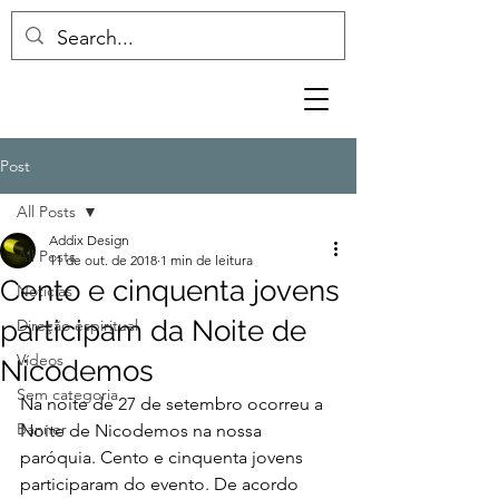
Post
All Posts
Addix Design
All Posts
11 de out. de 2018
1 min de leitura
Cento e cinquenta jovens
Notícias
participam da Noite de
Direção espiritual
Vídeos
Nicodemos
Sem categoria
Na noite de 27 de setembro ocorreu a 
Banner
Noite de Nicodemos na nossa 
paróquia. Cento e cinquenta jovens 
participaram do evento. De acordo 