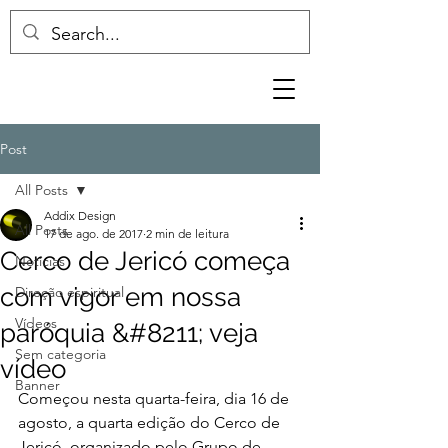
Post
All Posts
Addix Design
All Posts
17 de ago. de 2017
2 min de leitura
Cerco de Jericó começa
Notícias
com vigor em nossa
Direção espiritual
Vídeos
paróquia &#8211; veja
Sem categoria
vídeo
Banner
Começou nesta quarta-feira, dia 16 de 
agosto, a quarta edição do Cerco de 
Jericó, organizado pelo Grupo de 