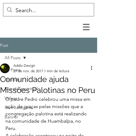
Post
All Posts
Addix Design
All Posts
27 de nov. de 2017
1 min de leitura
Comunidade ajuda
Notícias
Missões Palotinas no Peru
Direção espiritual
Vídeos
O padre Pedro celebrou uma missa em 
ação de graças pelas missões que a 
Sem categoria
congregação palotina está realizando 
Banner
na comunidade de Huambalpa, no 
Peru.
A celebração aconteceu na noite de 