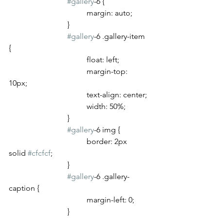
#gallery
-6 {
				margin: auto;
			}
#gallery
-6 .gallery-item 
{
				float: left;
				margin-top: 
10px;
				text-align: center;
				width: 50%;
			}
#gallery
-6 img {
				border: 2px 
solid 
#cfcfcf
;
			}
#gallery
-6 .gallery-
caption {
				margin-left: 0;
			}