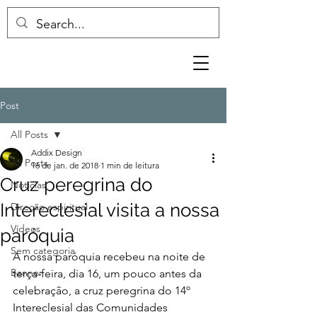
Post
All Posts
Addix Design
All Posts
16 de jan. de 2018
1 min de leitura
Cruz peregrina do
Notícias
Intereclesial visita a nossa
Direção espiritual
Vídeos
paróquia
Sem categoria
A nossa paróquia recebeu na noite de 
Banner
terça-feira, dia 16, um pouco antes da
celebração, a cruz peregrina do 14º 
Intereclesial das Comunidades 