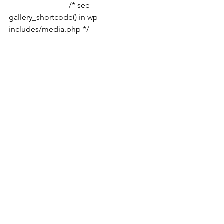
			/* see 
gallery_shortcode() in wp-
includes/media.php */
air max 97
air max 97
air max 97
air max 97
Notícias