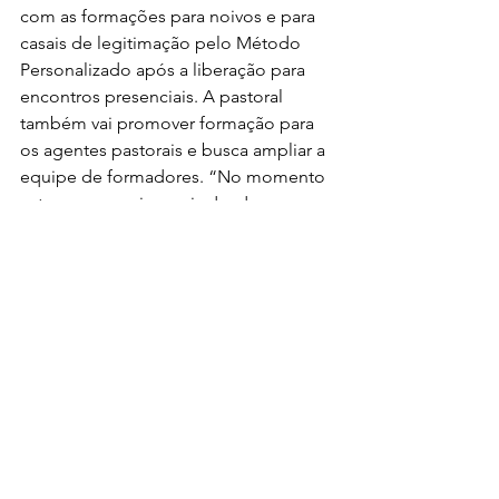
com as formações para noivos e para 
casais de legitimação pelo Método 
Personalizado após a liberação para 
encontros presenciais. A pastoral 
também vai promover formação para 
os agentes pastorais e busca ampliar a 
equipe de formadores. “No momento 
estamos em seis casais dando as 
formações, porém a demanda de 
noivos e casais buscando a 
legitimação é bem grande e vemos a 
necessidade de expandir 
conhecimento. Procuramos novos 
agentes para integrar nossa Pastoral 
Familiar, então se alguém sentir o 
chamado, não o deixe passar”, 
convida Larissa.  
Quem quiser mais informações sobre 
os cursos de noivos, legitimação ou 