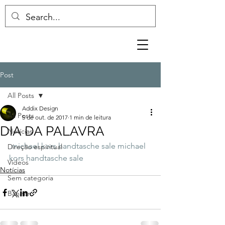
Post
All Posts
Addix Design
All Posts
5 de out. de 2017
1 min de leitura
DIA DA PALAVRA
Notícias
michael kors handtasche sale
michael 
Direção espiritual
kors handtasche sale
Vídeos
Notícias
Sem categoria
Banner