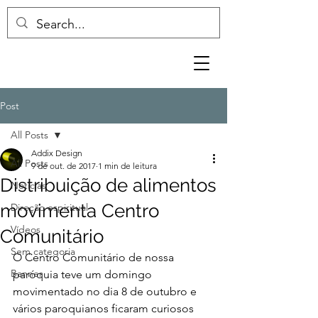
Post
All Posts
Addix Design
All Posts
9 de out. de 2017
1 min de leitura
Distribuição de alimentos
Notícias
movimenta Centro
Direção espiritual
Vídeos
Comunitário
Sem categoria
O Centro Comunitário de nossa 
Banner
paróquia teve um domingo 
movimentado no dia 8 de outubro e 
vários paroquianos ficaram curiosos 