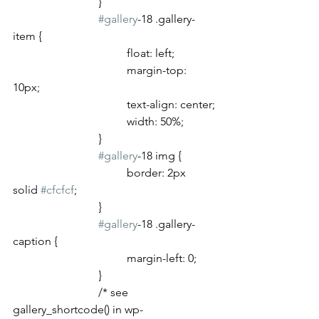
			}
#gallery
-18 .gallery-
item {
				float: left;
				margin-top: 
10px;
				text-align: center;
				width: 50%;
			}
#gallery
-18 img {
				border: 2px 
solid 
#cfcfcf
;
			}
#gallery
-18 .gallery-
caption {
				margin-left: 0;
			}
			/* see 
gallery_shortcode() in wp-