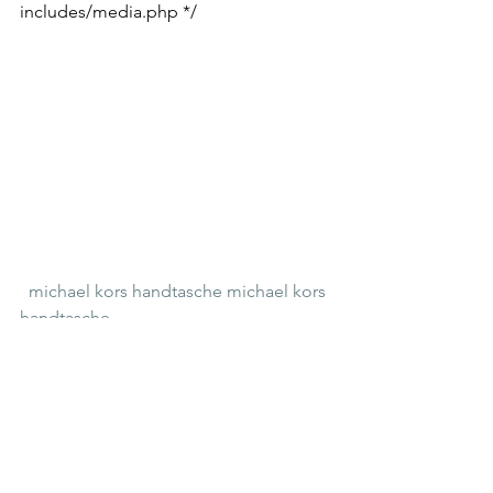
includes/media.php */
michael kors handtasche
michael kors 
handtasche
michael kors handtasche
michael kors 
handtasche
Notícias