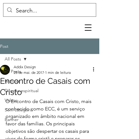
Post
All Posts
Addix Design
All Posts
25 de mai. de 2017
1 min de leitura
Encontro de Casais com
Notícias
Cristo
Direção espiritual
Vídeos
O Encontro de Casais com Cristo, mais 
conhecido como ECC, é um serviço 
Sem categoria
organizado em âmbito nacional em 
Banner
favor das famílias. Os principais 
objetivos são despertar os casais para 
viver de forma cristã e preparar os 