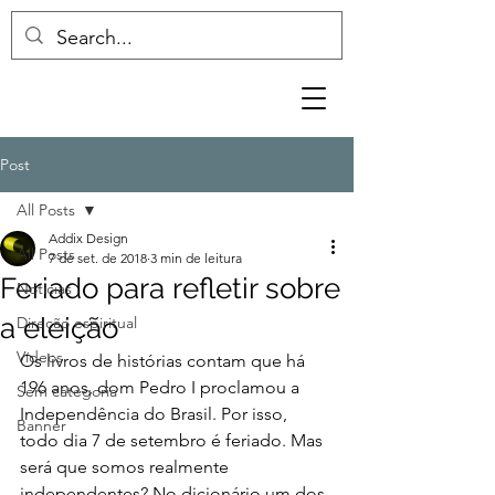
Post
All Posts
Addix Design
All Posts
7 de set. de 2018
3 min de leitura
Feriado para refletir sobre
Notícias
a eleição
Direção espiritual
Vídeos
Os livros de histórias contam que há 
196 anos, dom Pedro I proclamou a 
Sem categoria
Independência do Brasil. Por isso, 
Banner
todo dia 7 de setembro é feriado. Mas 
será que somos realmente 
independentes? No dicionário um dos 