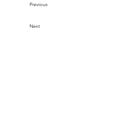
		Previous				
		Next					
			jQuery(function() {
				// Set blueimp 
gallery options
jQuery.extend(blueimp.Gallery.prototyp
e.options, {
useBootstrapModal: false,
hidePageScrollbars: false
				});
			});