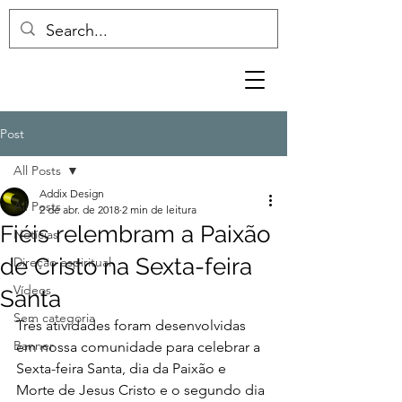
Post
All Posts
Addix Design
All Posts
2 de abr. de 2018
2 min de leitura
Fiéis relembram a Paixão
Notícias
de Cristo na Sexta-feira
Direção espiritual
Vídeos
Santa
Sem categoria
Três atividades foram desenvolvidas 
Banner
em nossa comunidade para celebrar a 
Sexta-feira Santa, dia da Paixão e 
Morte de Jesus Cristo e o segundo dia 