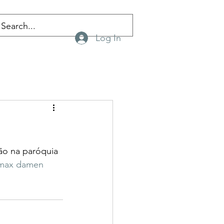
Log In
ão na paróquia 
r max damen