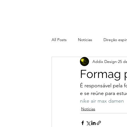
All Posts
Notícias
Direção espir
Addix Design
25 d
Formag p
É responsável pela 
e se reúne para estu
nike air max damen
Notícias