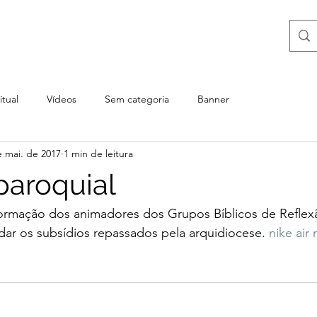
itual
Vídeos
Sem categoria
Banner
e mai. de 2017
1 min de leitura
aroquial
formação dos animadores dos Grupos Bíblicos de Reflex
dar os subsídios repassados pela arquidiocese. 
nike ai