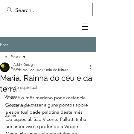
Post
All Posts
Addix Design
All Posts
27 de mai. de 2020
3 min de leitura
Maria, Rainha do céu e da
Notícias
terra
Direção espiritual
Vídeos
Maio é o mês mariano por excelência. 
Gostaria de trazer alguns pontos sobre 
Sem categoria
a espiritualidade palotina deste mês 
Banner
tão especial. São Vicente Pallotti tinha 
um amor vivo e profundo à Virgem 
Maria. Ele amava alguns títulos de 