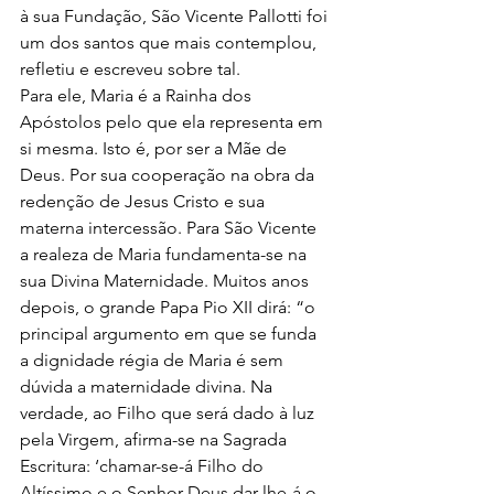
à sua Fundação, São Vicente Pallotti foi 
um dos santos que mais contemplou, 
refletiu e escreveu sobre tal.
Para ele, Maria é a Rainha dos 
Apóstolos pelo que ela representa em 
si mesma. Isto é, por ser a Mãe de 
Deus. Por sua cooperação na obra da 
redenção de Jesus Cristo e sua 
materna intercessão. Para São Vicente 
a realeza de Maria fundamenta-se na 
sua Divina Maternidade. Muitos anos 
depois, o grande Papa Pio XII dirá: “o 
principal argumento em que se funda 
a dignidade régia de Maria é sem 
dúvida a maternidade divina. Na 
verdade, ao Filho que será dado à luz 
pela Virgem, afirma-se na Sagrada 
Escritura: ‘chamar-se-á Filho do 
Altíssimo e o Senhor Deus dar-lhe-á o 