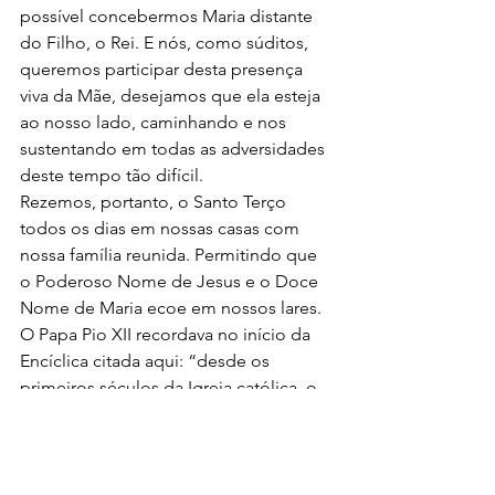
possível concebermos Maria distante 
do Filho, o Rei. E nós, como súditos, 
queremos participar desta presença 
viva da Mãe, desejamos que ela esteja 
ao nosso lado, caminhando e nos 
sustentando em todas as adversidades 
deste tempo tão difícil.
Rezemos, portanto, o Santo Terço 
todos os dias em nossas casas com 
nossa família reunida. Permitindo que 
o Poderoso Nome de Jesus e o Doce 
Nome de Maria ecoe em nossos lares.
O Papa Pio XII recordava no início da 
Encíclica citada aqui: “desde os 
primeiros séculos da Igreja católica, o 
povo cristão elevou orações e cânticos 
de louvor e de devoção à Rainha do 
céu, tanto nos momentos de alegria, 
como sobretudo, quando se via 