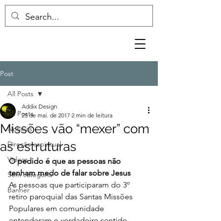
Post
All Posts
Addix Design
All Posts
25 de mai. de 2017
2 min de leitura
Missões vão “mexer” com
Notícias
as estruturas
Direção espiritual
Vídeos
O pedido é que as pessoas não 
tenham medo de falar sobre Jesus
Sem categoria
As pessoas que participaram do 3º 
Banner
retiro paroquial das Santas Missões 
Populares em comunidade 
entenderam o verdadeiro sentido 