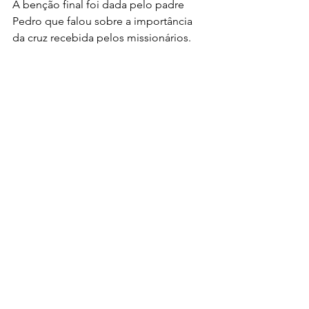
A benção final foi dada pelo padre 
Pedro que falou sobre a importância 
da cruz recebida pelos missionários. 
“Essa cruz é anúncio. Vamos carregar 
essa cruz e assumir que somos 
missionários”, concluiu.    
Elí Araujo
Pascom
canada goose outlet
canada 
goose outlet
Notícias
Ver tudo
Posts recentes