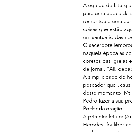
A equipe de Liturgia
para uma época de si
remontou a uma parte
coisas que estão aqu
um santuário das nos
O sacerdote lembrou
naquela época as co
coretos das igrejas
de jornal. “Ali, deb
A simplicidade do h
pescador que Jesus e
deste momento (Mt 1
Pedro fazer a sua pro
Poder da oração
A primeira leitura (
Herodes, foi liberta