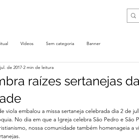
itual
Vídeos
Sem categoria
Banner
jul. de 2017
2 min de leitura
mbra raízes sertanejas d
ade
 viola embalou a missa sertaneja celebrada dia 2 de ju
quia. No dia em que a Igreja celebra São Pedro e São P
cristianismo, nossa comunidade também homenageia a vid
rtanejas.