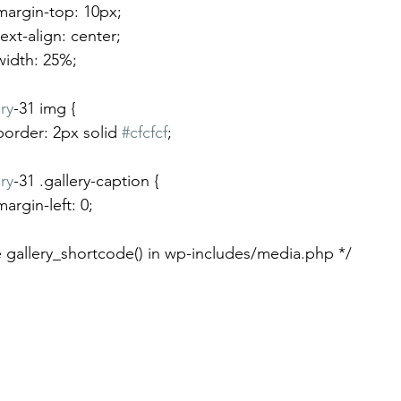
				margin-top: 10px;
				text-align: center;
				width: 25%;
ry
-31 img {
				border: 2px solid 
#cfcfcf
;
ry
-31 .gallery-caption {
			margin-left: 0;
 see gallery_shortcode() in wp-includes/media.php */