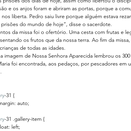
s prisões dos dias de hoje, assim como libertou o discíp
são e os anjos foram e abriram as portas, porque a com
 nos liberta. Pedro saiu livre porque alguém estava re
s prisões do mundo de hoje”, disse o sacerdote.
os da missa foi o ofertório. Uma cesta com frutas e le
resentando os frutos que da nossa terra. Ao fim da missa,
 crianças de todas as idades.
e a imagem de Nossa Senhora Aparecida lembrou os 300
ria foi encontrada, aos pedaços, por pescadores em u
.
ry
-31 {
				margin: auto;
ry
-31 .gallery-item {
			float: left;