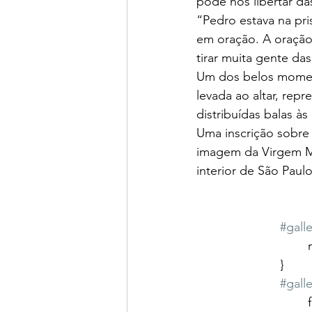
pode nos libertar da
“Pedro estava na pri
em oração. A oração
tirar muita gente da
Um dos belos moment
levada ao altar, rep
distribuídas balas às
Uma inscrição sobr
imagem da Virgem Ma
interior de São Paulo
#galle
			}
#galle
	