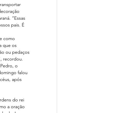
ransportar 
 decoração 
raná. “Essas 
ssos pais. É 
 e como 
a que os 
pão ou pedaços 
”, recordou.
Pedro, o 
domingo falou 
céus, após 
rdens do rei 
omo a oração 