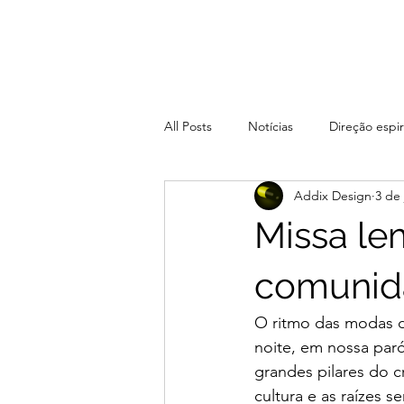
All Posts
Notícias
Direção espir
Addix Design
3 de 
Missa le
comunid
O ritmo das modas de
noite, em nossa paró
grandes pilares do 
cultura e as raízes se