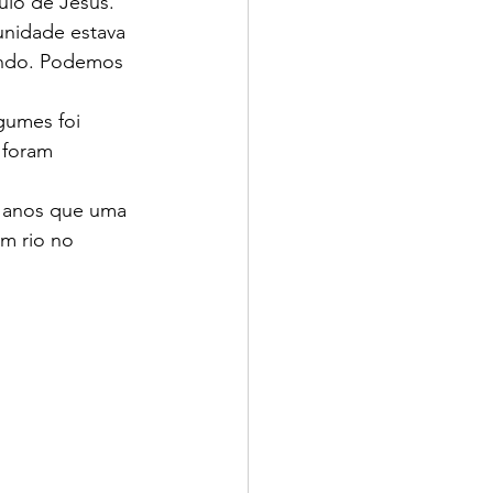
ulo de Jesus. 
unidade estava 
zando. Podemos 
gumes foi 
 foram 
 anos que uma 
m rio no 