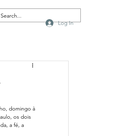
Log In
a
lho, domingo à 
aulo, os dois 
a, a fé, a 