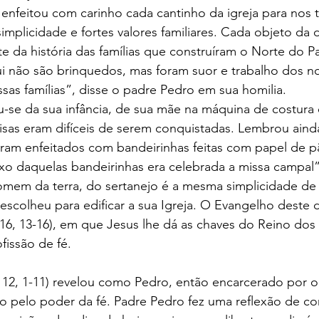
 enfeitou com carinho cada cantinho da igreja para nos t
mplicidade e fortes valores familiares. Cada objeto da
 da história das famílias que construíram o Norte do Pa
i não são brinquedos, mas foram suor e trabalho dos no
sas famílias”, disse o padre Pedro em sua homilia.
-se da sua infância, de sua mãe na máquina de costura
isas eram difíceis de serem conquistadas. Lembrou aind
 eram enfeitados com bandeirinhas feitas com papel de 
aixo daquelas bandeirinhas era celebrada a missa campal
omem da terra, do sertanejo é a mesma simplicidade de 
scolheu para edificar a sua Igreja. O Evangelho deste 
6, 13-16), em que Jesus lhe dá as chaves do Reino dos 
fissão de fé.
At 12, 1-11) revelou como Pedro, então encarcerado por o
do pelo poder da fé. Padre Pedro fez uma reflexão de c