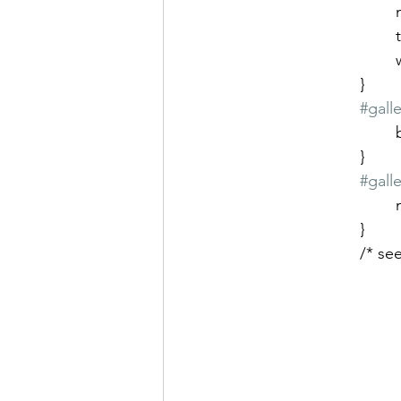
			}
#galle
			}
#galle
	
			}
			/*