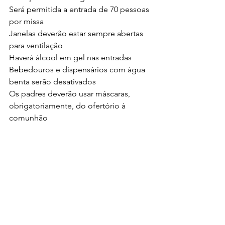
Será permitida a entrada de 70 pessoas 
por missa
Janelas deverão estar sempre abertas 
para ventilação
Haverá álcool em gel nas entradas
Bebedouros e dispensários com água 
benta serão desativados
Os padres deverão usar máscaras, 
obrigatoriamente, do ofertório à 
comunhão
Os fiéis devem higienizar as mãos com 
álcool antes de receber a Eucaristia
Os Ministros levarão a comunhão até 
os fiéis
Dízimo e ofertas devem ser 
depositados no cofre na entrada da 
igreja ao final da missa. Não haverá fila 
para o ofertório