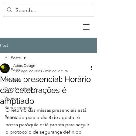
Post
All Posts
Addix Design
All Posts
3 de ago. de 2020
2 min de leitura
Missa presencial: Horário
Notícias
das celebrações é
Direção espiritual
Vídeos
ampliado
Sem categoria
O retorno das missas presenciais está 
Banner
marcado para o dia 8 de agosto. A 
nossa paróquia está pronta para seguir 
o protocolo de segurança definido 