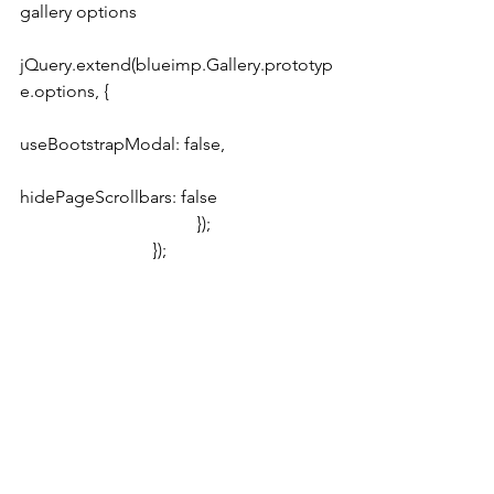
gallery options
jQuery.extend(blueimp.Gallery.prototyp
e.options, {
useBootstrapModal: false,
hidePageScrollbars: false
				});
			});
joyeria pandora
joyeria pandora
Notícias