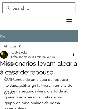
Post
All Posts
Addix Design
All Posts
17 de abr. de 2018
1 min de leitura
Missionários levam alegria
Notícias
à casa de repouso
Direção espiritual
Vídeos
Os internos de uma casa de repouso 
no Jardim Shangri-lá tiveram uma tarde 
Sem categoria
alegre na segunda-feira, dia 16 de abril, 
Banner
quando receberam a visita de um 
grupo de missionários de nossa 
comunidade.