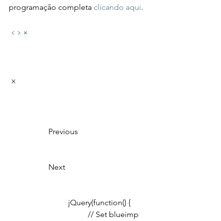
programação completa 
clicando aqui
.  
‹
›
×
 × 
		Previous				
		Next					
			jQuery(function() {
				// Set blueimp 