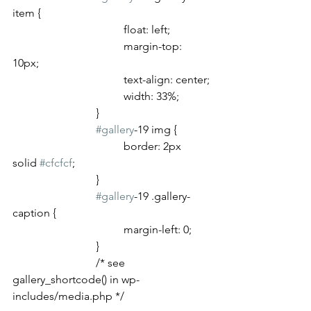
item {
				float: left;
				margin-top: 
10px;
				text-align: center;
				width: 33%;
			}
#gallery
-19 img {
				border: 2px 
solid 
#cfcfcf
;
			}
#gallery
-19 .gallery-
caption {
				margin-left: 0;
			}
			/* see 
gallery_shortcode() in wp-
includes/media.php */