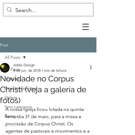
Post
All Posts
Addix Design
All Posts
8 de jun. de 2018
1 min de leitura
Novidade no Corpus
Notícias
Christi (veja a galeria de
Direção espiritual
Vídeos
fotos)
Sem categoria
A nossa igreja ficou lotada na quinta-
Banner
feira, dia 31 de maio, para a missa e 
procissão de Corpus Christi. Os 
agentes de pastorais e movimentos e a 