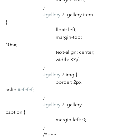
			}
#gallery
-7 .gallery-item 
{
				float: left;
				margin-top: 
10px;
				text-align: center;
				width: 33%;
			}
#gallery
-7 img {
				border: 2px 
solid 
#cfcfcf
;
			}
#gallery
-7 .gallery-
caption {
				margin-left: 0;
			}
			/* see 