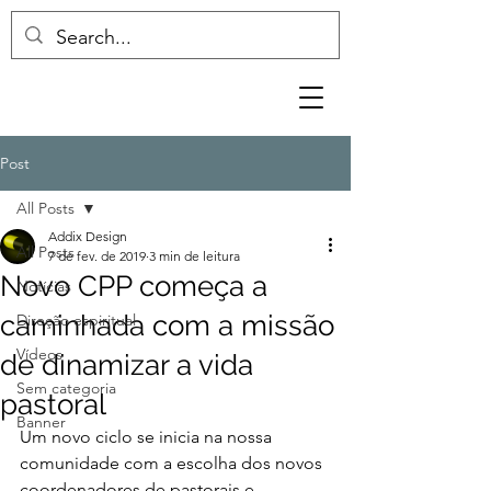
Post
All Posts
Addix Design
All Posts
7 de fev. de 2019
3 min de leitura
Novo CPP começa a
Notícias
caminhada com a missão
Direção espiritual
Vídeos
de dinamizar a vida
Sem categoria
pastoral
Banner
Um novo ciclo se inicia na nossa 
comunidade com a escolha dos novos 
coordenadores de pastorais e 