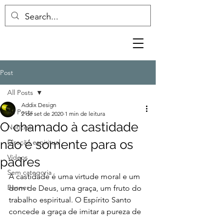
Post
All Posts
Addix Design
All Posts
2 de set de 2020
1 min de leitura
O chamado à castidade
Notícias
não é somente para os
Direção espiritual
Vídeos
padres
Sem categoria
A castidade é uma virtude moral e um 
Banner
dom de Deus, uma graça, um fruto do 
trabalho espiritual. O Espírito Santo 
concede a graça de imitar a pureza de 