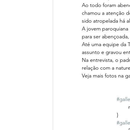
Ao todo foram abenç
chamou a atenção do
sido atropelada há 
A jovem paroquiana 
para ser abençoada,
Até uma equipe da T
assunto e gravou ent
Na entrevista, o pad
relação com a nature
Veja mais fotos na ga
#galle
			}
#galle