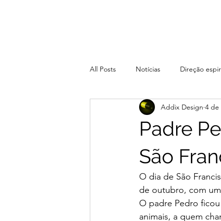
All Posts
Notícias
Direção espir
Addix Design
4 de
Padre Pe
São Fran
O dia de São Francis
de outubro, com uma
O padre Pedro ficou
animais, a quem cha