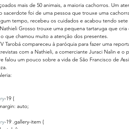
oados mais de 50 animais, a maioria cachorros. Um at
 sacerdote foi de uma pessoa que trouxe uma cachorra
algum tempo, recebeu os cuidados e acabou tendo sete f
Nathieli Grosso trouxe uma pequena tartaruga que cria 
 o que chamou muito a atenção dos presentes.
V Tarobá compareceu à paróquia para fazer uma repor
revistas com a Nathieli, a comerciante Juraci Nalin e o 
re falou um pouco sobre a vida de São Francisco de Assi
za.
leria:
ry
-19 {
				margin: auto;
ry
-19 .gallery-item {