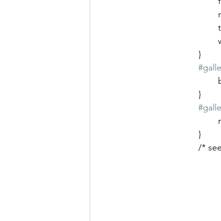
	
			}
#galle
			}
#galle
	
			}
			/*