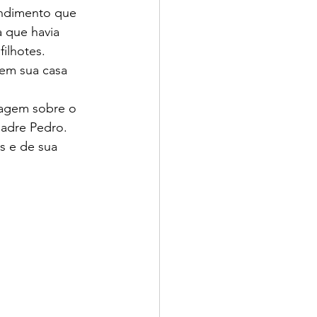
endimento que 
 que havia 
ilhotes.
em sua casa 
tagem sobre o 
padre Pedro.
s e de sua 