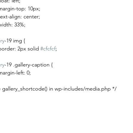
			float: left;
				margin-top: 10px;
				text-align: center;
				width: 33%;
ry
-19 img {
				border: 2px solid 
#cfcfcf
;
ry
-19 .gallery-caption {
			margin-left: 0;
 see gallery_shortcode() in wp-includes/media.php */