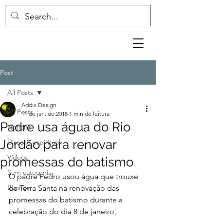
Post
All Posts
Addix Design
All Posts
11 de jan. de 2018
1 min de leitura
Padre usa água do Rio
Notícias
Jordão para renovar
Direção espiritual
Vídeos
promessas do batismo
Sem categoria
O padre Pedro usou água que trouxe 
Banner
da Terra Santa na renovação das 
promessas do batismo durante a 
celebração do dia 8 de janeiro, 