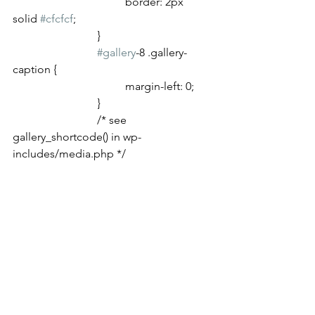
				border: 2px 
solid 
#cfcfcf
;
			}
#gallery
-8 .gallery-
caption {
				margin-left: 0;
			}
			/* see 
gallery_shortcode() in wp-
includes/media.php */