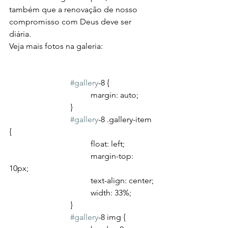
também que a renovação de nosso 
compromisso com Deus deve ser 
diária.
Veja mais fotos na galeria:
#gallery
-8 {
				margin: auto;
			}
#gallery
-8 .gallery-item 
{
				float: left;
				margin-top: 
10px;
				text-align: center;
				width: 33%;
			}
#gallery
-8 img {