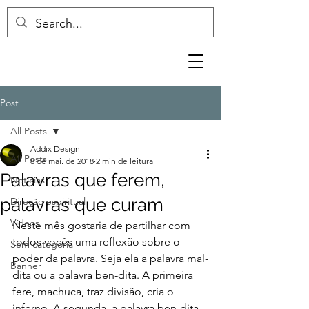
Post
All Posts
Addix Design
All Posts
8 de mai. de 2018
2 min de leitura
Palavras que ferem,
Notícias
palavras que curam
Direção espiritual
Vídeos
Neste mês gostaria de partilhar com 
todos vocês uma reflexão sobre o 
Sem categoria
poder da palavra. Seja ela a palavra mal-
Banner
dita ou a palavra ben-dita. A primeira 
fere, machuca, traz divisão, cria o 
inferno. A segunda, a palavra ben-dita, 