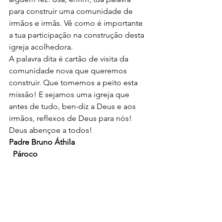
para construir uma comunidade de 
irmãos e irmãs. Vê como é importante 
a tua participação na construção desta 
igreja acolhedora.
A palavra dita é cartão de visita da 
comunidade nova que queremos 
construir. Que tomemos a peito esta 
missão! E sejamos uma igreja que 
antes de tudo, ben-diz a Deus e aos 
irmãos, reflexos de Deus para nós! 
Deus abençoe a todos!
Padre Bruno Áthila
 Pároco
air max 95
air max 95
air max 95
air max 95
Direção espiritual