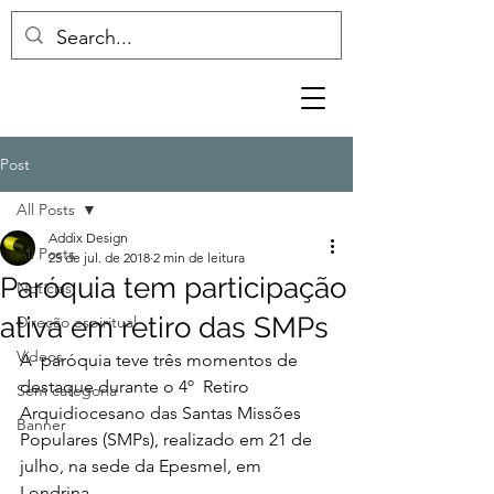
Post
All Posts
Addix Design
All Posts
25 de jul. de 2018
2 min de leitura
Paróquia tem participação
Notícias
ativa em retiro das SMPs
Direção espiritual
Vídeos
A  paróquia teve três momentos de 
destaque durante o 4º  Retiro 
Sem categoria
Arquidiocesano das Santas Missões 
Banner
Populares (SMPs), realizado em 21 de 
julho, na sede da Epesmel, em 
Londrina.