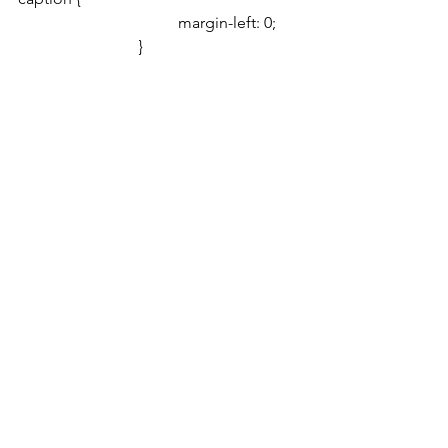
				margin-left: 0;
			}
			/* see 
gallery_shortcode() in wp-
includes/media.php */