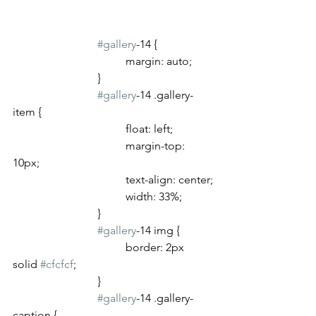
#gallery
-14 {
				margin: auto;
			}
#gallery
-14 .gallery-
item {
				float: left;
				margin-top: 
10px;
				text-align: center;
				width: 33%;
			}
#gallery
-14 img {
				border: 2px 
solid 
#cfcfcf
;
			}
#gallery
-14 .gallery-
caption {