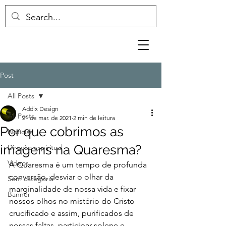
Post
All Posts
Addix Design
All Posts
21 de mar. de 2021
2 min de leitura
Por que cobrimos as
Notícias
imagens na Quaresma?
Direção espiritual
Vídeos
A Quaresma é um tempo de profunda 
conversão, desviar o olhar da 
Sem categoria
marginalidade de nossa vida e fixar 
Banner
nossos olhos no mistério do Cristo 
crucificado e assim, purificados de 
nossas faltas, participar solene e 