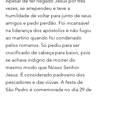
Apesar de ter negado Jesus por três 
vezes, se arrependeu e teve a 
humildade de voltar para junto de seus 
amigos e pedir perdão. Foi incansável 
na liderança dos apóstolos e não fugiu 
ao martírio quando foi condenado 
pelos romanos. Só pediu para ser 
crucificado de cabeça para baixo, pois 
se achava indigno de morrer do 
mesmo modo que Nosso Senhor 
Jesus. É considerado padroeiro dos 
pescadores e das viúvas. A festa de 
São Pedro é comemorada no dia 29 de 
junho. 
Serviço 
Festa Julina 
Dia 6 de julho
Horário: a partir das 18h 