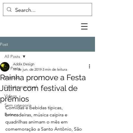
Post
All Posts
Addix Design
All Posts
19 de jun. de 2019
3 min de leitura
Rainha promove a Festa
Notícias
Julina com festival de
Direção espiritual
Vídeos
prêmios
Sem categoria
Comidas e bebidas típicas, 
Banner
brincadeiras, música caipira e 
quadrilhas animam o mês em 
comemoração a Santo Antônio, São 