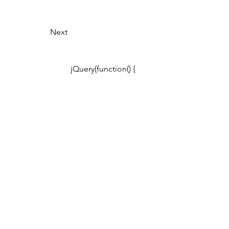
		Next					
			jQuery(function() {
				// Set blueimp 
gallery options
jQuery.extend(blueimp.Gallery.prototyp
e.options, {
useBootstrapModal: false,
hidePageScrollbars: false
				});
			});