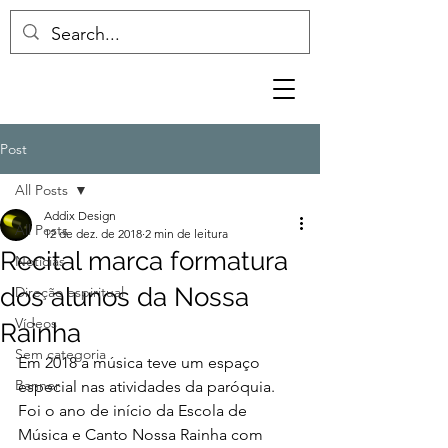
Post
All Posts
Addix Design
All Posts
12 de dez. de 2018
2 min de leitura
Recital marca formatura
Notícias
dos alunos da Nossa
Direção espiritual
Vídeos
Rainha
Sem categoria
Em 2018 a música teve um espaço 
Banner
especial nas atividades da paróquia. 
Foi o ano de início da Escola de 
Música e Canto Nossa Rainha com 