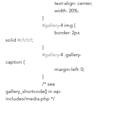
				text-align: center;
				width: 20%;
			}
#gallery
-4 img {
				border: 2px 
solid 
#cfcfcf
;
			}
#gallery
-4 .gallery-
caption {
				margin-left: 0;
			}
			/* see 
gallery_shortcode() in wp-
includes/media.php */