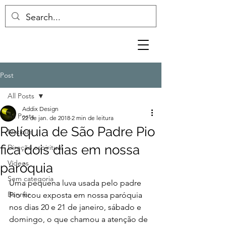
Post
All Posts
Addix Design
All Posts
22 de jan. de 2018
2 min de leitura
Relíquia de São Padre Pio
Notícias
fica dois dias em nossa
Direção espiritual
Vídeos
paróquia
Sem categoria
Uma pequena luva usada pelo padre 
Banner
Pio ficou exposta em nossa paróquia 
nos dias 20 e 21 de janeiro, sábado e 
domingo, o que chamou a atenção de 