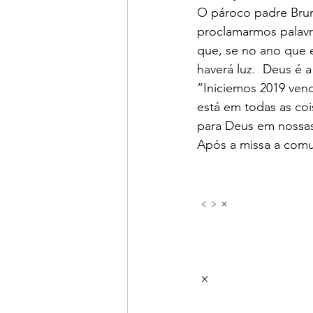
O pároco padre Brun
proclamarmos palavr
que, se no ano que 
haverá luz.  Deus é a
“Iniciemos 2019 vend
está em todas as coi
para Deus em nossas 
Após a missa a comu
‹
›
×
 × 