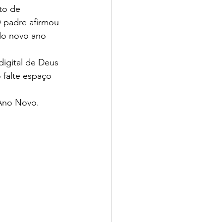
to de 
 padre afirmou 
do novo ano 
igital de Deus 
 falte espaço 
 Ano Novo.