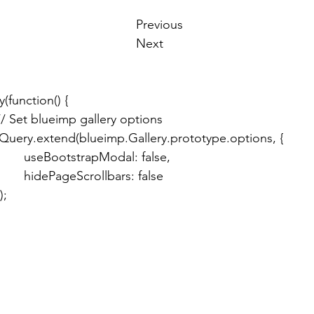
Next								
ry(function() {
				// Set blueimp gallery options
				jQuery.extend(blueimp.Gallery.prototype.options, {
					useBootstrapModal: false,
					hidePageScrollbars: false
		});