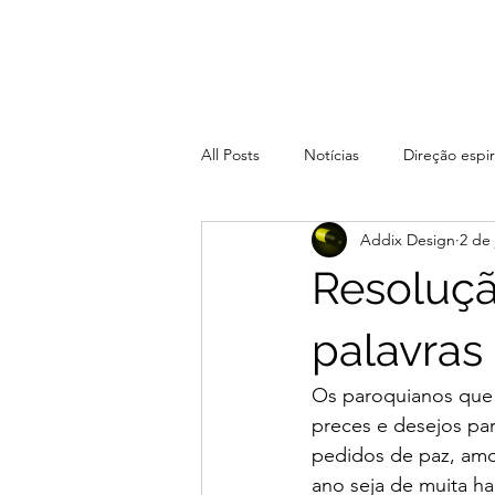
All Posts
Notícias
Direção espir
Addix Design
2 de 
Resoluçã
palavras
Os paroquianos que 
preces e desejos pa
pedidos de paz, amor
ano seja de muita ha