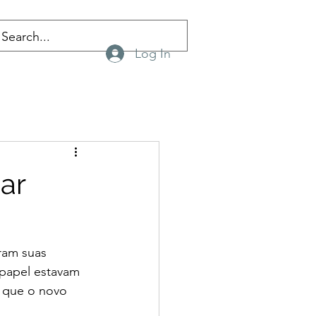
Log In
ar
ram suas 
papel estavam 
s que o novo 