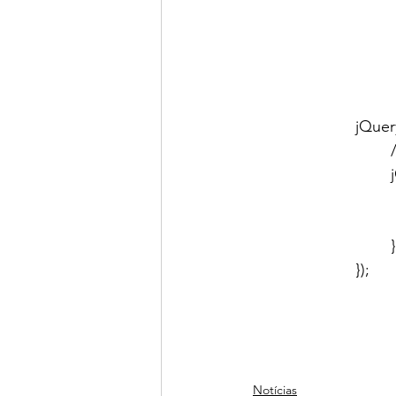
									
			jQue
		
			});
Notícias