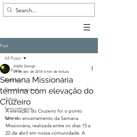
Post
All Posts
Addix Design
All Posts
24 de abr. de 2018
3 min de leitura
Semana Missionária
Notícias
termina com elevação do
Direção espiritual
Vídeos
Cruzeiro
Sem categoria
A elevação do Cruzeiro foi o ponto 
Banner
alto do encerramento da Semana 
Missionária, realizada entre os dias 15 a 
22 de abril em nossa comunidade. A 