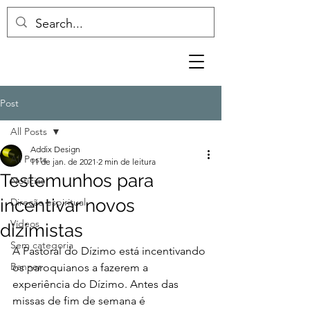
Post
All Posts
Addix Design
All Posts
11 de jan. de 2021
2 min de leitura
Testemunhos para
Notícias
incentivar novos
Direção espiritual
Vídeos
dizimistas
Sem categoria
A Pastoral do Dízimo está incentivando 
Banner
os paroquianos a fazerem a 
experiência do Dízimo. Antes das 
missas de fim de semana é 