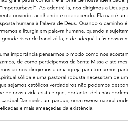
 liturgia é pátria comum, é a fonte de nossa identidade: 
imperturbável”. Ao adentrá-la, nos dirigimos a Deus pa
almente ouvindo, acolhendo e obedecendo. Ela não é uma
posta humana à Palavra de Deus. Quando o caminho é c
rmamos a liturgia em palavra humana, quando a sujeitam
grande risco de banalizá-la, e de adequá-la às nossas 
 suma importância pensarmos o modo como nos acostam
ezamos, de como participamos da Santa Missa e até mes
iamos ao nos dirigirmos a uma igreja para tomarmos par
espiritual sólida e uma pastoral robusta necessitam de u
a que sejamos católicos verdadeiros não podemos descon
ume de nossa vida cristã e que, portanto, dela não podem
o cardeal Danneels, um parque, uma reserva natural ond
elicadas e mais ameaçadas da existência.