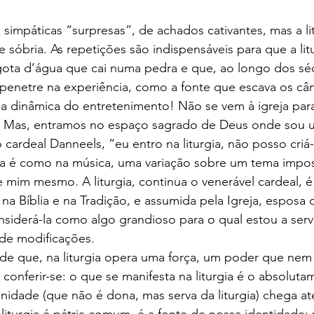
e simpáticas “surpresas”, de achados cativantes, mas a li
 sóbria. As repetições são indispensáveis para que a lit
ta d’água que cai numa pedra e que, ao longo dos séc
, penetre na experiência, como a fonte que escava os câ
 na dinâmica do entretenimento! Não se vem à igreja para 
! Mas, entramos no espaço sagrado de Deus onde sou 
cardeal Danneels, “eu entro na liturgia, não posso criá-
rgia é como na música, uma variação sobre um tema impo
 mim mesmo. A liturgia, continua o venerável cardeal, 
 na Bíblia e na Tradição, e assumida pela Igreja, esposa d
onsiderá-la como algo grandioso para o qual estou a ser
 de modificações.
o de que, na liturgia opera uma força, um poder que ne
a conferir-se: o que se manifesta na liturgia é o absolut
idade (que não é dona, mas serva da liturgia) chega at