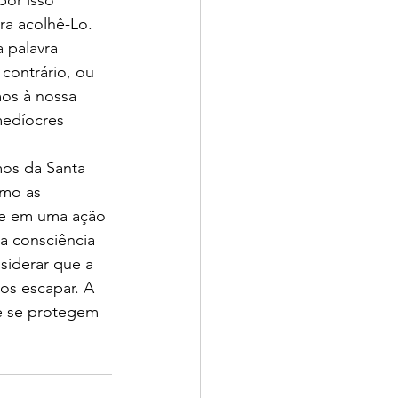
por isso 
ra acolhê-Lo. 
 palavra 
ontrário, ou 
os à nossa 
medíocres 
os da Santa 
mo as 
te em uma ação 
ma consciência 
siderar que a 
os escapar. A 
e se protegem 