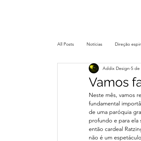
All Posts
Notícias
Direção espir
Addix Design
5 de 
Vamos fal
Neste mês, vamos ref
fundamental importân
de uma paróquia grav
profundo e para el
então cardeal Ratzing
não é um espetáculo