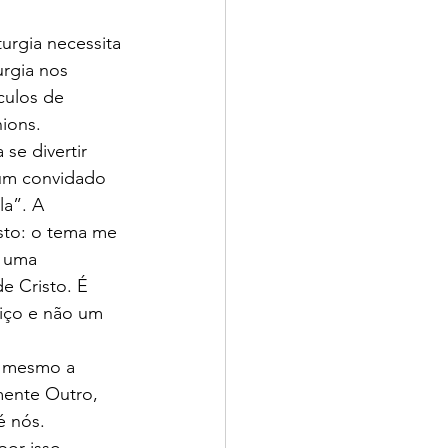
turgia necessita 
urgia nos 
ulos de 
nions.
se divertir 
um convidado 
la”. A 
sto: o tema me 
é uma 
e Cristo. É 
viço e não um 
m mesmo a 
amente Outro, 
é nós.