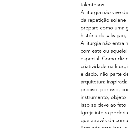
talentosos.
A liturgia não vive d
da repetição solene e
prepare como uma go
história da salvação
A liturgia não entra
com este ou aquele
especial. Como diz o 
criatividade na litu
é dado, não parte de
arquitetura inspirada
preciso, por isso, c
instrumento, objeto
Isso se deve ao fat
Igreja inteira poderi
que através da comun