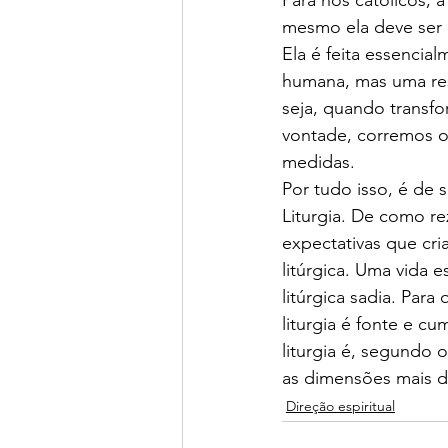
Para nós católicos, a
mesmo ela deve ser “
Ela é feita essenci
humana, mas uma res
seja, quando transfo
vontade, corremos o 
medidas.
Por tudo isso, é de
Liturgia. De como r
expectativas que cr
litúrgica. Uma vida 
litúrgica sadia. Par
liturgia é fonte e c
liturgia é, segundo 
as dimensões mais d
Direção espiritual