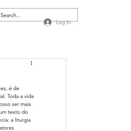
Log In
es, é de 
l. Toda a vida 
osso ser mais 
um texto do 
ia: a liturgia 
atores 